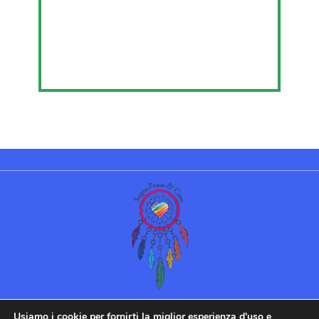
©Sogno Penso & Creo 2022 |
Usiamo i cookie per fornirti la miglior esperienza d'uso e