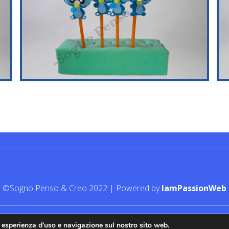
©Sogno Penso & Creo 2022 | Powered by
IamPassionWeb
r esperienza d'uso e navigazione sul nostro sito web.