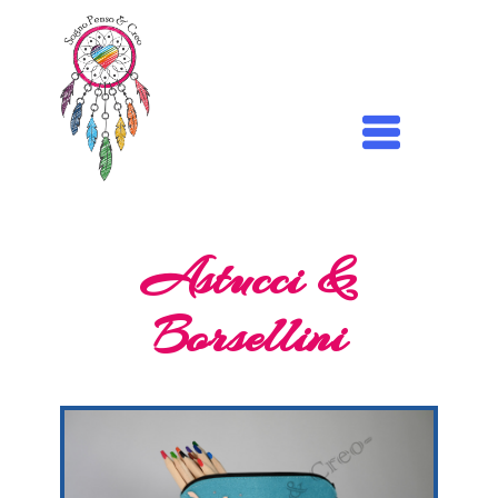
Astucci &
Borsellini